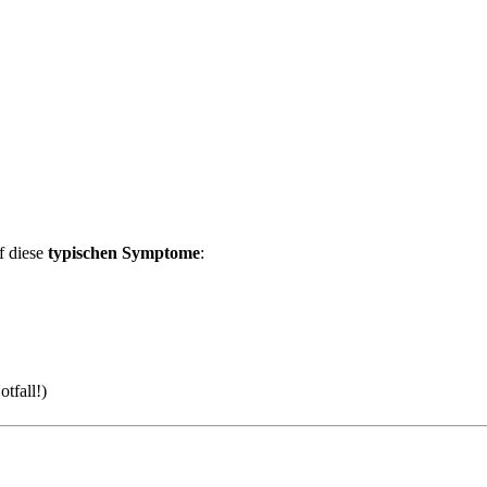
f diese
typischen Symptome
:
)
otfall!)